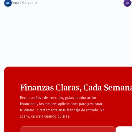
André Carvalho
AC
CR
Finanzas Claras, Cada Seman
Recibe análisis de mercado, guías de educación
financiera y las mejores aplicaciones para gestionar
tu dinero, directamente en tu bandeja de entrada. Sin
spam, cancela cuando quieras.
Correo electrónico