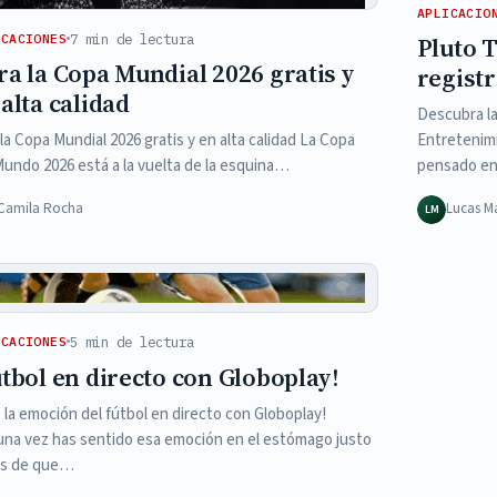
APLICACIO
7 min de lectura
ICACIONES
Pluto T
ra la Copa Mundial 2026 gratis y
regist
alta calidad
Descubra la
 la Copa Mundial 2026 gratis y en alta calidad La Copa
Entretenimi
Mundo 2026 está a la vuelta de la esquina…
pensado en
Camila Rocha
Lucas Ma
LM
5 min de lectura
ICACIONES
útbol en directo con Globoplay!
e la emoción del fútbol en directo con Globoplay!
una vez has sentido esa emoción en el estómago justo
es de que…