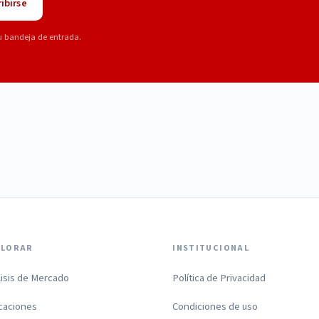
ibirse
u bandeja de entrada.
PLORAR
INSTITUCIONAL
lisis de Mercado
Política de Privacidad
icaciones
Condiciones de uso