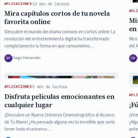
12 min de lectura
APLICACIONES
APL
Mira capítulos cortos de tu novela
Mi
favorita online
en 
Descubre el mundo del drama coreano en cortos online La
revolución del entretenimiento digital ha transformado
Mira
completamente la forma en que consumimos…
del 
Diego Fernandes
DF
CR
5 min de lectura
APLICACIONES
Disfruta películas emocionantes en
APL
cualquier lugar
¡F
¡Descubre un Nuevo Universo Cinematográfico al Alcance
¡Viv
de Tu Mano! ¿Ha pensado alguna vez lo increíble que sería
¿Alg
tener todo el universo…
ant