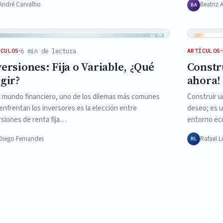
André Carvalho
Beatriz 
BA
6 min de lectura
ÍCULOS
ARTÍCULOS
versiones: Fija o Variable, ¿Qué
Constru
egir?
ahora!
l mundo financiero, uno de los dilemas más comunes
Construir u
enfrentan los inversores es la elección entre
deseo; es 
rsiones de renta fija…
entorno e
Diego Fernandes
Rafael 
RL