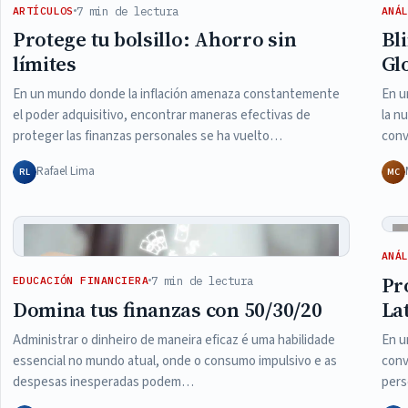
7 min de lectura
ARTÍCULOS
ANÁ
Protege tu bolsillo: Ahorro sin
Bl
límites
Gl
En un mundo donde la inflación amenaza constantemente
En u
el poder adquisitivo, encontrar maneras efectivas de
la n
proteger las finanzas personales se ha vuelto…
conv
Rafael Lima
RL
MC
ANÁ
Pr
7 min de lectura
EDUCACIÓN FINANCIERA
Domina tus finanzas con 50/30/20
La
Administrar o dinheiro de maneira eficaz é uma habilidade
En u
essencial no mundo atual, onde o consumo impulsivo e as
conv
despesas inesperadas podem…
pers