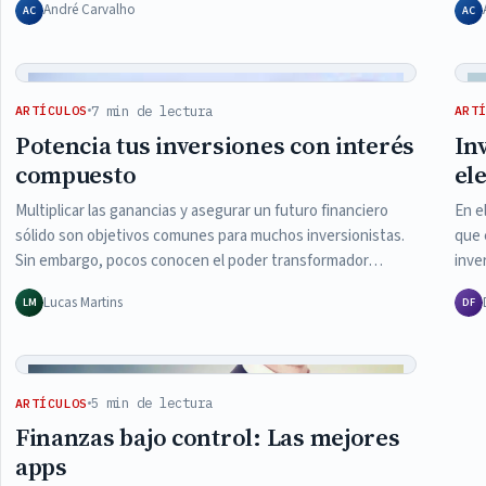
André Carvalho
AC
AC
7 min de lectura
ARTÍCULOS
ART
Potencia tus inversiones con interés
In
compuesto
el
Multiplicar las ganancias y asegurar un futuro financiero
En e
sólido son objetivos comunes para muchos inversionistas.
que 
Sin embargo, pocos conocen el poder transformador…
inve
Lucas Martins
LM
DF
5 min de lectura
ARTÍCULOS
Finanzas bajo control: Las mejores
apps