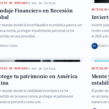
6 min de lectura
LISIS DE MERCADO
indaje Financiero en Recesión
ARTÍCULOS
obal
Invier
n mundo donde la incertidumbre económica parece ser
Invertir pu
ueva norma, proteger el patrimonio personal se ha
recién comi
ertido en una prioridad.…
el 2025 a l
Marina Castro
André C
AC
6 min de lectura
LISIS DE MERCADO
ARTÍCULOS
otege tu patrimonio en América
Mente 
tina
estabil
n mundo donde la volatilidad económica se ha
El poder de
ertido en la nueva norma, proteger el patrimonio
es un tema 
onal se presenta como una…
manera en