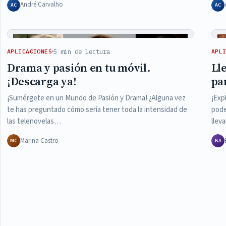
André Carvalho
AC
AC
5 min de lectura
APLICACIONES
APL
Drama y pasión en tu móvil.
Ll
¡Descarga ya!
pa
¡Sumérgete en un Mundo de Pasión y Drama! ¿Alguna vez
¡Exp
te has preguntado cómo sería tener toda la intensidad de
pode
las telenovelas…
llev
Marina Castro
MC
BA