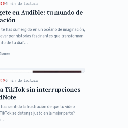
5 min de lectura
NES
ete en Audible: tu mundo de
ación
 te has sumergido en un océano de imaginación,
levar por historias fascinantes que transforman
to de tu día?…
a Gomes
5 min de lectura
NES
ta TikTok sin interrupciones
dNote
 has sentido la frustración de que tu video
 TikTok se detenga justo en la mejor parte?
go…