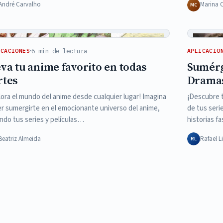
André Carvalho
Marina 
MC
6 min de lectura
ICACIONES
APLICACIO
eva tu anime favorito en todas
Sumérg
rtes
Dramas
lora el mundo del anime desde cualquier lugar! Imagina
¡Descubre t
r sumergirte en el emocionante universo del anime,
de tus seri
ando tus series y películas…
historias f
Beatriz Almeida
Rafael 
RL