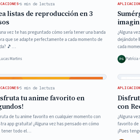
6 min de lectura
ICACIONES
APLICACIO
ea listas de reproducción en 3
Sumérg
sos
imagin
una vez te has preguntado cómo sería tener una banda
¿Alguna vez
ra que se adapte perfectamente a cada momento de
dejándote l
ida? 🎵…
cada momen
Lucas Martins
Patríci
PG
5 min de lectura
ICACIONES
APLICACIO
isfruta tu anime favorito en
Disfru
gundos!
con Re
fruta de tu anime favorito en cualquier momento con
¿Alguna vez
tra app gratuita! ¿Alguna vez has pensado en cómo
favorito de
a tener todo el…
¡Pues ten