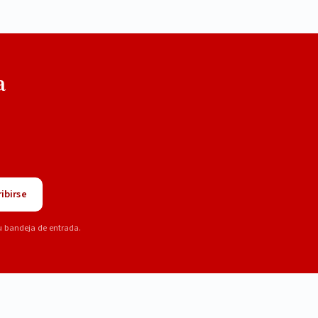
a
ibirse
u bandeja de entrada.