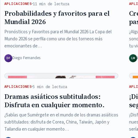
11 min de lectura
APLICACIONES
APL
Probabilidades y favoritos para el
Cr
Mundial 2026
pa
Pronósticos y Favoritos para el Mundial 2026 La Copa del
¿Alg
Mundo 2026 se perfila como uno de los torneos más
sono
emocionantes de…
tu v
Diego Fernandes
DF
LM
5 min de lectura
APLICACIONES
APL
Dramas asiáticos subtitulados:
¡D
Disfruta en cualquier momento.
se
¿Sabías que Sumérgete en el mundo de los dramas asiáticos
¡Dis
subtitulados: disfruta de Corea, China, Taiwán, Japón y
nues
Tailandia en cualquier momento…
serí