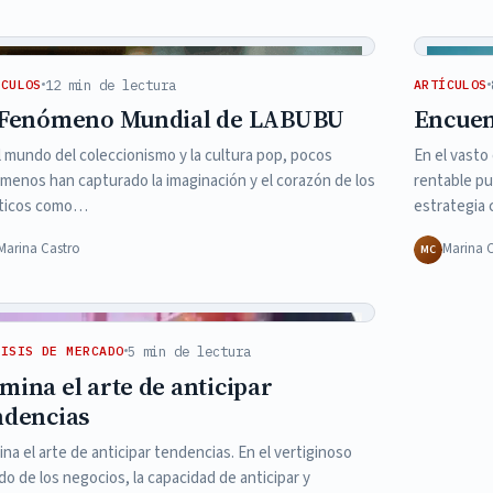
12 min de lectura
ÍCULOS
ARTÍCULOS
 Fenómeno Mundial de LABUBU
Encuen
l mundo del coleccionismo y la cultura pop, pocos
En el vasto
menos han capturado la imaginación y el corazón de los
rentable pu
ticos como…
estrategia 
Marina Castro
Marina 
MC
5 min de lectura
LISIS DE MERCADO
mina el arte de anticipar
ndencias
na el arte de anticipar tendencias. En el vertiginoso
o de los negocios, la capacidad de anticipar y