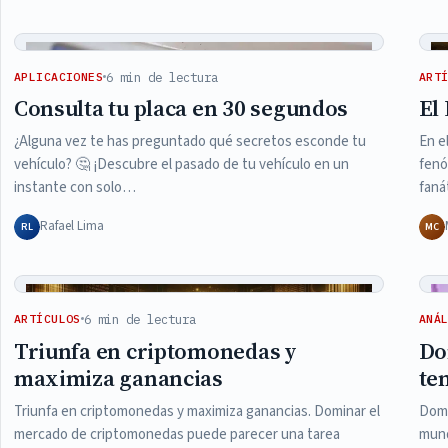
Articles
6 min de lectura
APLICACIONES
ART
Consulta tu placa en 30 segundos
El
¿Alguna vez te has preguntado qué secretos esconde tu
En e
vehículo? 🤔 ¡Descubre el pasado de tu vehículo en un
fenó
instante con solo…
faná
Rafael Lima
RL
MC
6 min de lectura
ARTÍCULOS
ANÁ
Triunfa en criptomonedas y
Do
maximiza ganancias
te
Triunfa en criptomonedas y maximiza ganancias. Dominar el
Domi
mercado de criptomonedas puede parecer una tarea
mund