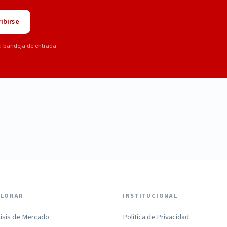
ibirse
u bandeja de entrada.
PLORAR
INSTITUCIONAL
lisis de Mercado
Política de Privacidad