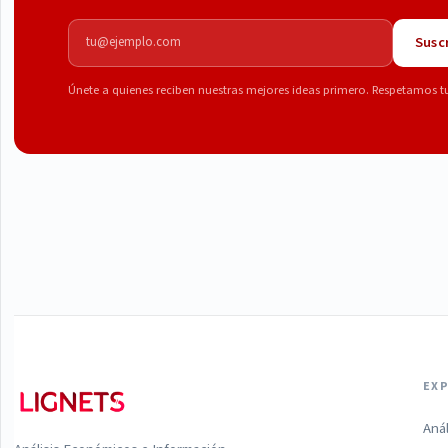
Correo electrónico
Suscr
Únete a quienes reciben nuestras mejores ideas primero. Respetamos t
EX
Aná