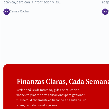
titánica, pero con la información y las…
adap
Camila Rocha
CR
BA
Finanzas Claras, Cada Seman
Recibe análisis de mercado, guías de educación
financiera y las mejores aplicaciones para gestionar
tu dinero, directamente en tu bandeja de entrada. Sin
spam, cancela cuando quieras.