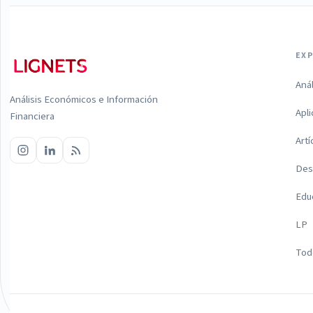
EX
Aná
Análisis Económicos e Información
Apl
Financiera
Artí
Des
Edu
LP
Todo