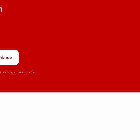
a
ibirse
u bandeja de entrada.