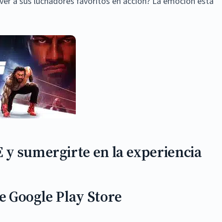
er a sus luchadores favoritos en acción? La emoción está
y sumergirte en la experiencia
de Google Play Store