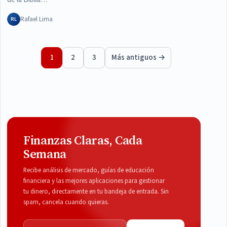
Rafael Lima
RL
Paginación de entradas
1
2
3
Más antiguos →
Finanzas Claras, Cada
Semana
Recibe análisis de mercado, guías de educación
financiera y las mejores aplicaciones para gestionar
tu dinero, directamente en tu bandeja de entrada. Sin
spam, cancela cuando quieras.
Correo electrónico