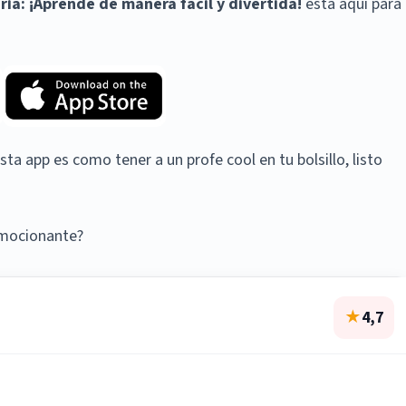
ria: ¡Aprende de manera fácil y divertida!
está aquí para
ta app es como tener a un profe cool en tu bolsillo, listo
emocionante?
★
4,7