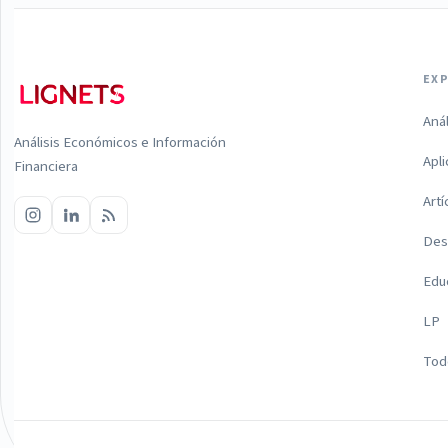
EX
Aná
Análisis Económicos e Información
Apl
Financiera
Artí
Des
Edu
LP
Todo