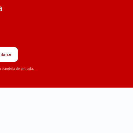
a
ibirse
u bandeja de entrada.