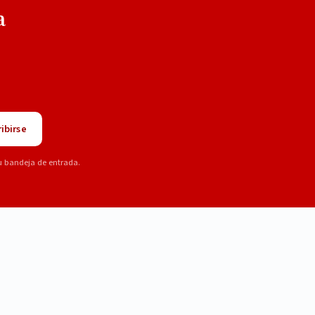
a
ibirse
u bandeja de entrada.