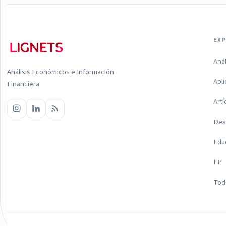
EX
Aná
Análisis Económicos e Información
Apl
Financiera
Artí
Des
Edu
LP
Todo