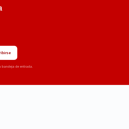
a
ibirse
u bandeja de entrada.