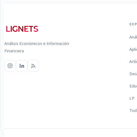
EX
Aná
Análisis Económicos e Información
Apl
Financiera
Artí
Des
Edu
LP
Todo