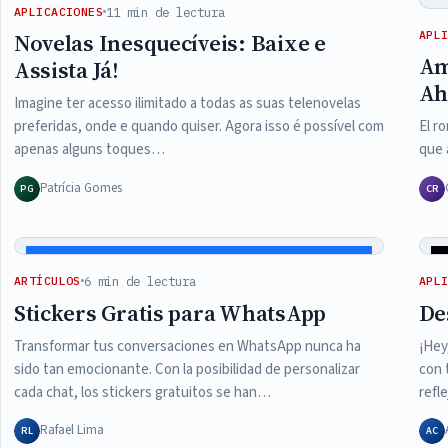
11 min de lectura
APLICACIONES
APL
Novelas Inesquecíveis: Baixe e
Am
Assista Já!
Ah
Imagine ter acesso ilimitado a todas as suas telenovelas
preferidas, onde e quando quiser. Agora isso é possível com
El r
apenas alguns toques…
que 
Patrícia Gomes
PG
CR
6 min de lectura
ARTÍCULOS
APL
Stickers Gratis para WhatsApp
De
Transformar tus conversaciones en WhatsApp nunca ha
¡Hey
sido tan emocionante. Con la posibilidad de personalizar
con 
cada chat, los stickers gratuitos se han…
refl
Rafael Lima
RL
AC