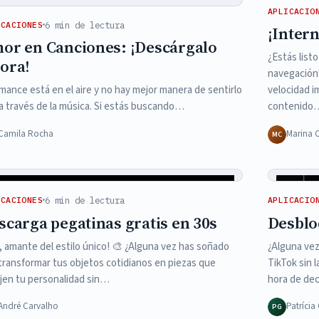
APLICACIO
6 min de lectura
ICACIONES
¡Intern
or en Canciones: ¡Descárgalo
¿Estás list
ora!
navegación?
omance está en el aire y no hay mejor manera de sentirlo
velocidad 
a través de la música. Si estás buscando…
contenido
Camila Rocha
Marina 
MC
6 min de lectura
ICACIONES
APLICACIO
scarga pegatinas gratis en 30s
Desblo
, amante del estilo único! 🎨 ¿Alguna vez has soñado
¿Alguna vez
transformar tus objetos cotidianos en piezas que
TikTok sin 
ejen tu personalidad sin…
hora de dec
André Carvalho
Patríci
PG