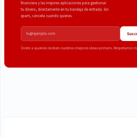
financiera y las mejores aplicaciones para gestionar
tu dinero, directamente en tu bandeja de entrada. Sin
spam, cancela cuando quieras.
Correo electrónico
Suscr
Únete a quienes reciben nuestras mejores ideas primero. Respetamos t