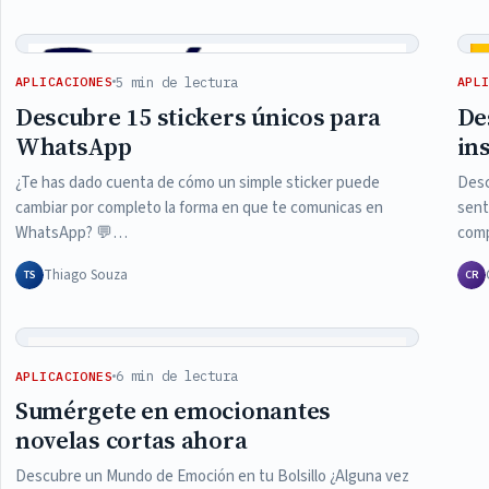
5 min de lectura
APLICACIONES
APL
Descubre 15 stickers únicos para
De
WhatsApp
in
¿Te has dado cuenta de cómo un simple sticker puede
Desc
cambiar por completo la forma en que te comunicas en
sent
WhatsApp? 💬…
comp
Thiago Souza
TS
CR
6 min de lectura
APLICACIONES
Sumérgete en emocionantes
novelas cortas ahora
Descubre un Mundo de Emoción en tu Bolsillo ¿Alguna vez