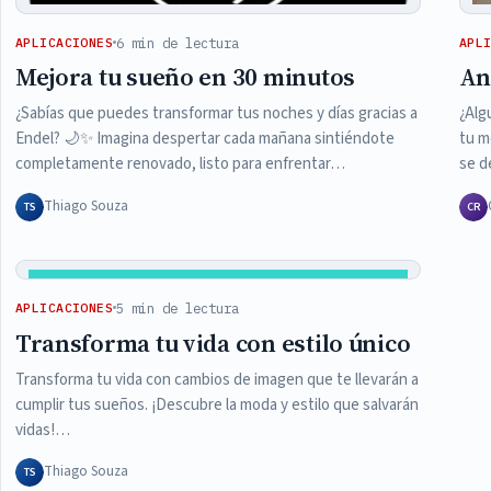
6 min de lectura
APLICACIONES
APL
Mejora tu sueño en 30 minutos
An
¿Sabías que puedes transformar tus noches y días gracias a
¿Alg
Endel? 🌙✨ Imagina despertar cada mañana sintiéndote
tu m
completamente renovado, listo para enfrentar…
se d
Thiago Souza
TS
CR
5 min de lectura
APLICACIONES
Transforma tu vida con estilo único
Transforma tu vida con cambios de imagen que te llevarán a
cumplir tus sueños. ¡Descubre la moda y estilo que salvarán
vidas!…
Thiago Souza
TS