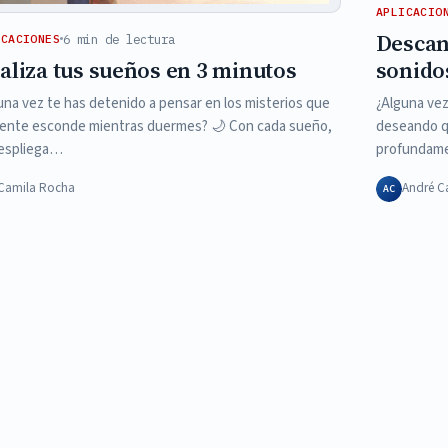
APLICACIO
Descan
6 min de lectura
ICACIONES
aliza tus sueños en 3 minutos
sonido
una vez te has detenido a pensar en los misterios que
¿Alguna vez
ente esconde mientras duermes? 🌙 Con cada sueño,
deseando q
espliega…
profundame
Camila Rocha
André C
AC