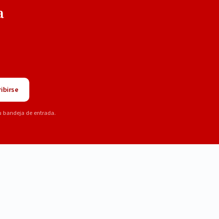
a
ibirse
u bandeja de entrada.