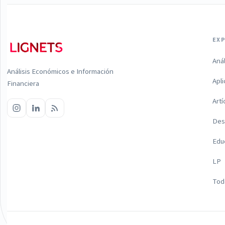
EX
Aná
Análisis Económicos e Información
Apl
Financiera
Artí
Des
Edu
LP
Todo