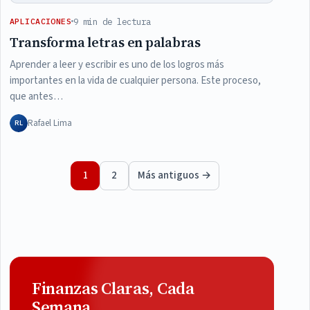
9 min de lectura
APLICACIONES
Transforma letras en palabras
Aprender a leer y escribir es uno de los logros más
importantes en la vida de cualquier persona. Este proceso,
que antes…
Rafael Lima
RL
Paginación de entradas
1
2
Más antiguos →
Finanzas Claras, Cada
Semana