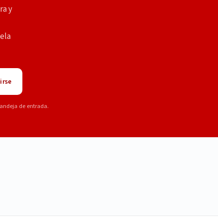
ra y
ela
irse
andeja de entrada.