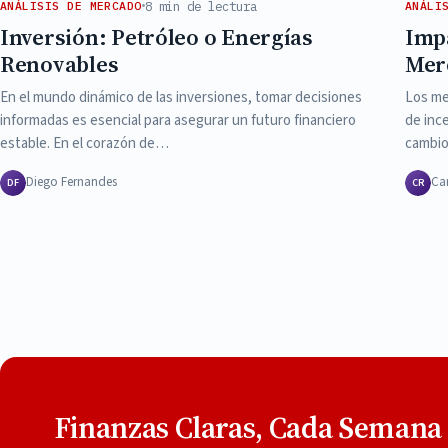
8 min de lectura
ANÁLISIS DE MERCADO
ANÁLI
Inversión: Petróleo o Energías
Impa
Renovables
Mer
En el mundo dinámico de las inversiones, tomar decisiones
Los me
informadas es esencial para asegurar un futuro financiero
de ince
estable. En el corazón de…
cambio
Diego Fernandes
Ca
DF
CR
Finanzas Claras, Cada Semana