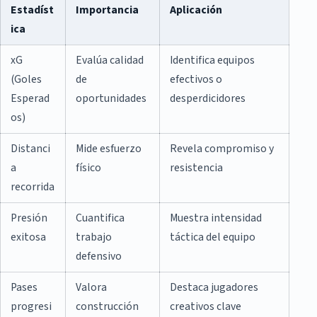
Estadíst
Importancia
Aplicación
ica
xG
Evalúa calidad
Identifica equipos
(Goles
de
efectivos o
Esperad
oportunidades
desperdicidores
os)
Distanci
Mide esfuerzo
Revela compromiso y
a
físico
resistencia
recorrida
Presión
Cuantifica
Muestra intensidad
exitosa
trabajo
táctica del equipo
defensivo
Pases
Valora
Destaca jugadores
progresi
construcción
creativos clave